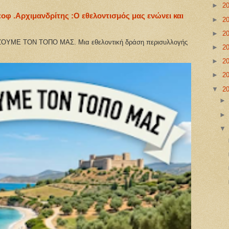
►
2
εοφ .Αρχιμανδρίτης :Ο εθελοντισμός μας ενώνει και
►
2
►
2
Σ. Μια εθελοντική δράση περισυλλογής
►
2
►
2
►
2
▼
2