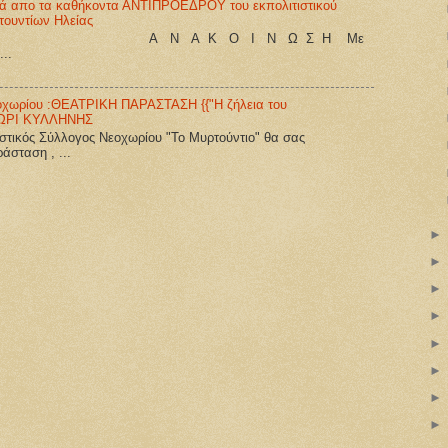
γά απο τα καθήκοντα ΑΝΤΙΠΡΟΕΔΡΟΥ του εκπολιτιστικού
ουντίων Ηλείας
Κ Ο Ι Ν Ω Σ Η Με
..
εοχωρίου :ΘΕΑΤΡΙΚΗ ΠΑΡΑΣΤΑΣΗ {{"Η ζήλεια του
ΧΩΡΙ ΚΥΛΛΗΝΗΣ
τιστικός Σύλλογος Νεοχωρίου "Το Μυρτούντιο" θα σας
άσταση , ...