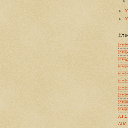
►
2
►
2
Ετι
 
$Ε
2Ε


Δ
Δ
Ε
Σ

Α.Γ.
ΑΓΙΑ