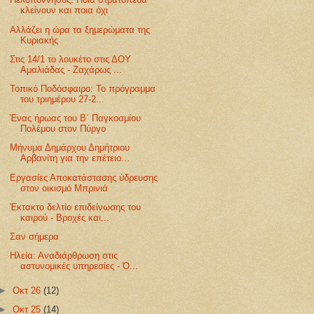
κλείνουν και ποια όχι
Αλλάζει η ώρα τα ξημερώματα της
Κυριακής
Στις 14/1 το λουκέτο στις ΔΟΥ
Αμαλιάδας - Ζαχάρως ...
Τοπικό Ποδόσφαιρο: Το πρόγραμμα
του τριημέρου 27-2...
Ένας ήρωας του Β΄ Παγκοσμίου
Πολέμου στον Πύργο
Μήνυμα Δημάρχου Δημήτριου
Αρβανίτη για την επέτειο...
Εργασίες Αποκατάστασης ύδρευσης
στον οικισμό Μπρινιά
Έκτακτο δελτίο επιδείνωσης του
καιρού - Βροχές και...
Σαν σήμερα
Ηλεία: Αναδιάρθρωση στις
αστυνομικές υπηρεσίες - Ό...
►
Οκτ 26
(12)
►
Οκτ 25
(14)