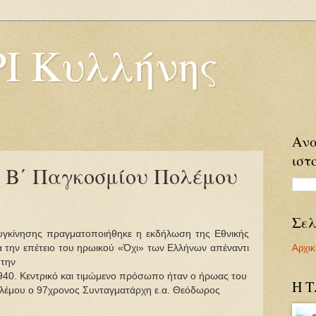
Ι Κυλλήνης
Ανα
ιστ
 Β΄ Παγκοσμίου Πολέμου
Σελ
υγκίνησης πραγματοποιήθηκε η εκδήλωση της Εθνικής
Αρχικ
α την επέτειο του ηρωικού «Όχι» των Ελλήνων απέναντι
 την
40. Κεντρικό και τιμώμενο πρόσωπο ήταν ο ήρωας του
Η 
λέμου ο 97χρονος Συνταγματάρχη ε.α. Θεόδωρος