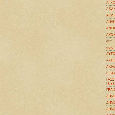
ΑΓΡΟ
ΑΘΛ
ΑΘΛΗ
ΑΝΑΚ
ΑΝΕ
ΑΡΘΡ
αυτ
αυτο
ΑΥΤΟ
ΑΥΤΟ
ΑΧΙΛ
ΒΙΟΙ
ΓΑΣΣ
ΓΕΥΣ
ΓΕΛΙ
ΔΗΜΟ
ΔΗΜ
ΔΗΜΟ