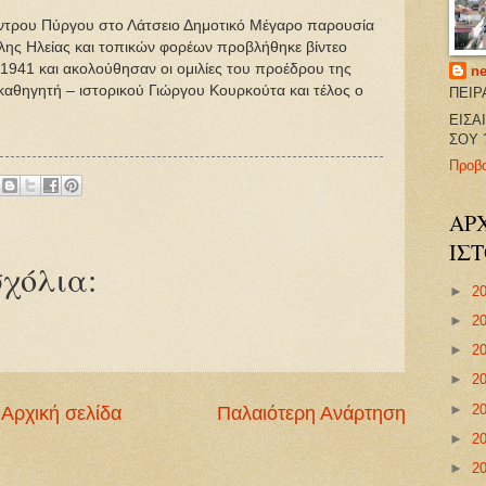
έντρου Πύργου στο Λάτσειο Δημοτικό Μέγαρο παρουσία
ς Ηλείας και τοπικών φορέων προβλήθηκε βίντεο
 1941 και ακολούθησαν οι ομιλίες του προέδρου της
ne
αθηγητή – ιστορικού Γιώργου Κουρκούτα και τέλος ο
ΠΕΙΡ
ΕΙΣΑ
ΣΟΥ ?
Προβ
ΑΡ
ΙΣ
χόλια:
►
2
►
2
►
2
►
2
►
2
Αρχική σελίδα
Παλαιότερη Ανάρτηση
►
2
►
2