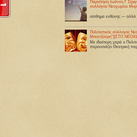
Παραίτηση Ιωάννη Γ Στρι
συλλόγου Νεοχωρίου Μυρτ
Α Ν Α 
αίσθημα ευθύνης — αλλά .
Πολιτιστικός σύλλογος Ν
Μουντζούρη"}}ΣΤΟ ΝΕΟ
Με ιδιαίτερη χαρά ο Πολι
παρουσιάζει Θεατρική παρ