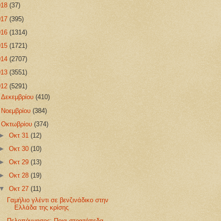
018
(37)
017
(395)
016
(1314)
015
(1721)
014
(2707)
013
(3551)
012
(5291)
►
Δεκεμβρίου
(410)
►
Νοεμβρίου
(384)
▼
Οκτωβρίου
(374)
►
Οκτ 31
(12)
►
Οκτ 30
(10)
►
Οκτ 29
(13)
►
Οκτ 28
(19)
▼
Οκτ 27
(11)
Γαμήλιο γλέντι σε βενζινάδικο στην
Ελλάδα της κρίσης
Πελοπόννησος: Ποια στρατόπεδα