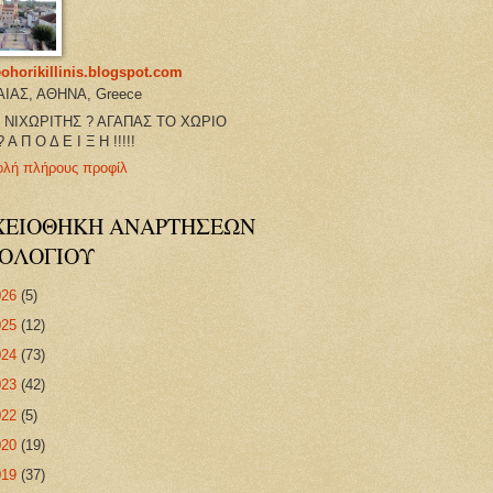
ohorikillinis.blogspot.com
ΑΙΑΣ, ΑΘΗΝΑ, Greece
Ι ΝΙΧΩΡΙΤΗΣ ? ΑΓΑΠΑΣ ΤΟ ΧΩΡΙΟ
 Α Π Ο Δ Ε Ι Ξ Η !!!!!
ολή πλήρους προφίλ
ΧΕΙΟΘΗΚΗ ΑΝΑΡΤΗΣΕΩΝ
ΤΟΛΟΓΙΟΥ
026
(5)
025
(12)
024
(73)
023
(42)
022
(5)
020
(19)
019
(37)